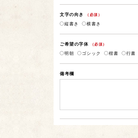
文字の向き
（必須）
縦書き
横書き
ご希望の字体
（必須）
明朝
ゴシック
楷書
行書
備考欄