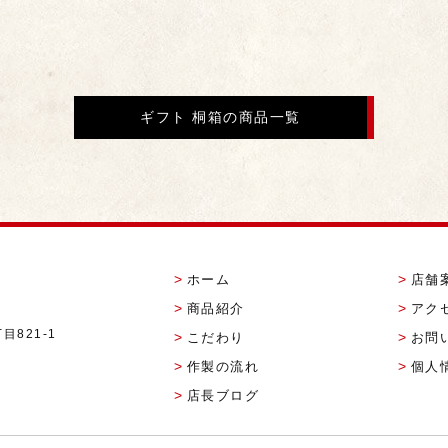
ギフト 桐箱の商品一覧
ホーム
店舗
商品紹介
アク
目821-1
こだわり
お問
作製の流れ
個人
店長ブログ