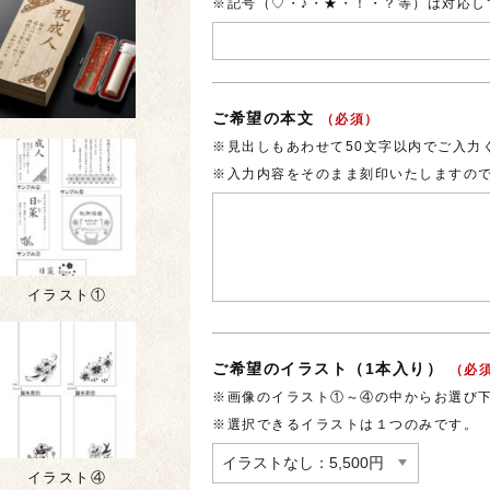
※記号（♡・♪・★・！・？等）は対応し
ご希望の本文
（必須）
※見出しもあわせて50文字以内でご入力
※入力内容をそのまま刻印いたしますの
イラスト①
ご希望のイラスト（1本入り）
（必
※画像のイラスト①～④の中からお選び
※選択できるイラストは１つのみです。
イラスト④