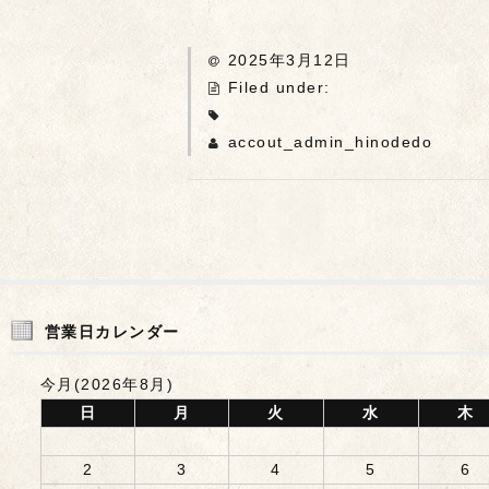
2025年3月12日
Filed under:
accout_admin_hinodedo
営業日カレンダー
今月(2026年8月)
日
月
火
水
木
2
3
4
5
6