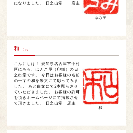
になりました。 日之出堂 店主
ゆみ子
和
（ わ ）
こんにちは！ 愛知県名古屋市中村
区にある、はんこ屋（印鑑）の日
之出堂です。 今日はお客様の名前
の一字の和を朱文にて彫ってみま
した。 あと白文にて2本彫らさせ
ていただきました。 お客様の許可
を頂きホームページにて掲載させ
て頂きました。 日之出堂 店主
和