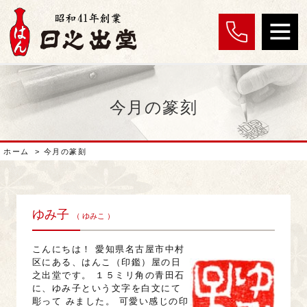
今月の篆刻
ホーム
>
今月の篆刻
ゆみ子
（ ゆみこ ）
こんにちは！ 愛知県名古屋市中村
区にある、はんこ（印鑑）屋の日
之出堂です。 １５ミリ角の青田石
に、ゆみ子という文字を白文にて
彫って みました。 可愛い感じの印