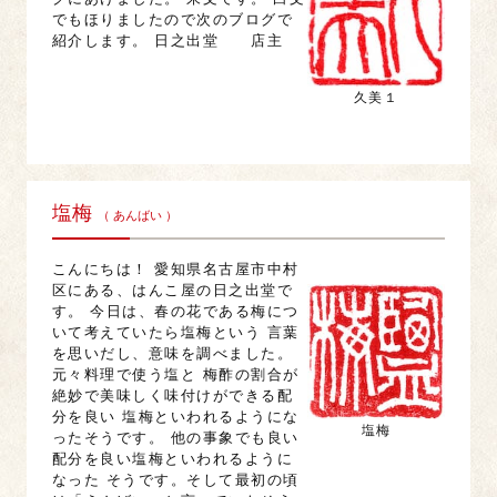
でもほりましたので次のブログで
紹介します。 日之出堂 店主
久美１
塩梅
（ あんばい ）
こんにちは！ 愛知県名古屋市中村
区にある、はんこ屋の日之出堂で
す。 今日は、春の花である梅につ
いて考えていたら塩梅という 言葉
を思いだし、意味を調べました。
元々料理で使う塩と 梅酢の割合が
絶妙で美味しく味付けができる配
分を良い 塩梅といわれるようにな
塩梅
ったそうです。 他の事象でも良い
配分を良い塩梅といわれるように
なった そうです。そして最初の頃