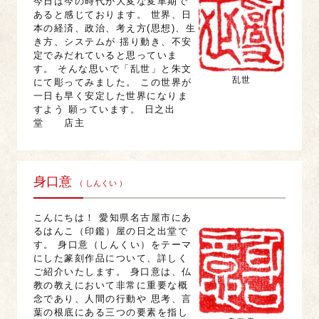
今日は今の時代が大変な変革期で
あると感じております。 世界、日
本の経済、政治、考え方(思想)、生
き方、システムが 揺り動き、不安
定でみだれていると思っていま
す。 そんな思いで「乱世」と朱文
乱世
にて彫ってみました。 この世界が
一日も早く安定した世界になりま
すよう 願っています。 日之出
堂 店主
身口意
（ しんくい ）
こんにちは！ 愛知県名古屋市にあ
るはんこ（印鑑）屋の日之出堂で
す。 身口意（しんくい）をテーマ
にした篆刻作品について、詳しく
ご紹介いたします。 身口意は、仏
教の教えにおいて非常に重要な概
念であり、人間の行動や 思考、言
葉の根底にある三つの要素を指し