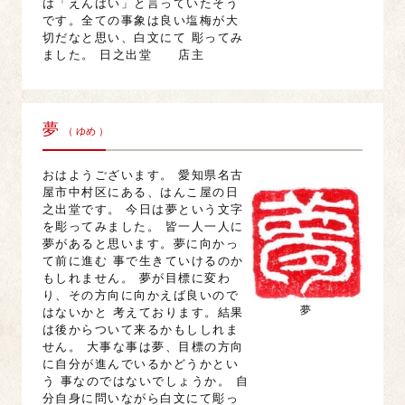
は「えんばい」と言っていたそう
です。全ての事象は良い塩梅が大
切だなと思い、白文にて 彫ってみ
ました。 日之出堂 店主
夢
（ ゆめ ）
おはようございます。 愛知県名古
屋市中村区にある、はんこ屋の日
之出堂です。 今日は夢という文字
を彫ってみました。 皆一人一人に
夢があると思います。夢に向かっ
て前に進む 事で生きていけるのか
もしれません。 夢が目標に変わ
り、その方向に向かえば良いので
夢
はないかと 考えております。結果
は後からついて来るかもししれま
せん。 大事な事は夢、目標の方向
に自分が進んでいるかどうかとい
う 事なのではないでしょうか。 自
分自身に問いながら白文にて彫っ