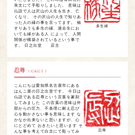
朱文にて手彫りしました。 意味は
仏語で人は沢山の人生を生き、亡
くなり、 その沢山の人生で知りあ
った人の縁の事を言ってます。 袖
多生縁
すりあうも多生の縁、過去生にお
いても縁がある人 によって、人間
関係が構築されているという事で
す。 日之出堂 店主
忍辱
（ にんにく ）
こんにちは愛知県名古屋市にある
はんこ屋の日之出堂です。 今日は
仏語である忍辱という言葉を篆刻
してみました この言葉の意味は外
部からの圧力、不条理に耐え忍び
心を動かさない事を意味します な
かなか出来ないと思いますが、心
にとどめて おきたいと思います そ
忍辱
んな事を考えて白文にて彫ってみ