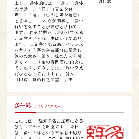
身口意
ます。 具体的には、「身」（身体
の行動）、「口」（言葉や発
声）、「意」（心の思考や意志）
を意味し、 これらが調和し、善い
行いを促すことが理想とされてい
ます。 自分に照らし合わせてみる
と反省させられる事ばかりであり
ます。 三文字である為、バランス
を考えて文字の余白部分に留意し
線のの太さ、細さ、線の方向を考
えて２１ミリ角の青田石に 白文に
て手彫りしてみました。 深い教え
だなと思っております。 はんこ
（印鑑）屋の日之出堂 店主
多生縁
（ たしょうのえん ）
こにちは。 愛知県名古屋市にある
はんこ屋の日之出堂です。 今日
は、多生の縁という言葉を手彫り
いたしました。 この印は青田石に