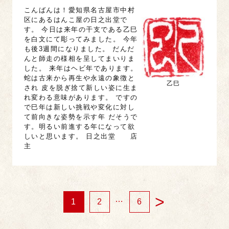
こんばんは！愛知県名古屋市中村
区にあるはんこ屋の日之出堂で
す。 今日は来年の干支である乙巳
を白文にて彫ってみました。 今年
も後3週間になりました。 だんだ
んと師走の様相を呈してまいりま
した。 来年はヘビ年であります。
蛇は古来から再生や永遠の象徴と
乙巳
され 皮を脱ぎ捨て新しい姿に生ま
れ変わる意味があります。 ですの
で巳年は新しい挑戦や変化に対し
て前向きな姿勢を示す年 だそうで
す。明るい前進する年になって欲
しいと思います。 日之出堂 店
主
>
…
1
2
6