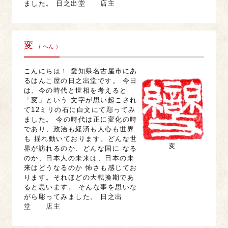
ました。 日之出堂 店主
変
（ へん ）
こんにちは！ 愛知県名古屋市にあ
るはんこ屋の日之出堂です。 今日
は、今の時代と世相を考えると
「変」という 文字が思い起こされ
て12ミリの石に白文にて彫ってみ
ました。 今の時代は正に変化の時
であり、政治も経済も人心も世界
も 揺れ動いております。どんな世
変
界が訪れるのか、どんな国に なる
のか、日本人の未来は、日本の未
来はどうなるのか 怖さも感じてお
ります。それほどの大転換期であ
ると思います。 そんな事を思いな
がら彫ってみました。 日之出
堂 店主