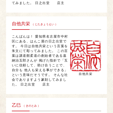
てみました。 日之出堂 店主
自他共栄
（ じたきょうえい ）
こんばんは！ 愛知県名古屋市中村
区にある、はんこ屋の日之出堂で
す。 今日は自他共栄という言葉を
朱文にて彫ってみました。 この言
葉は講道館柔道の創始者である嘉
納治五郎さんが 掲げた指針で「互
いに信頼して、助け合うことで、
自分も 他人も栄える事ができる」
自他共栄
という意味だそうです。 そんな社
会でありますよう篆刻してみまし
た。 日之出堂 店主
乙巳
（ きのとみ ）