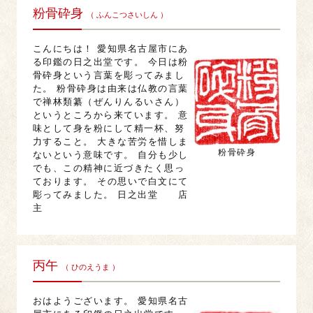
粉骨砕身
（ ふんこつさいしん ）
こんにちは！ 愛知県名古屋市にあ
る印鑑の日之出堂です。 今日は粉
骨砕身という言葉を彫ってみまし
た。 粉骨砕身は由来は仏教の言葉
で禅林類纂（ぜんりんるいさん）
というところから来ています。 意
味として身を粉にして精一杯、努
力すること。 大きな苦労を惜しま
粉骨砕身
ないという意味です。 自分も少し
でも、この精神に近づきたく思っ
ております。 その思いで白文にて
彫ってみました。 日之出堂 店
主
丙午
（ ひのえうま ）
おはようございます。 愛知県名古